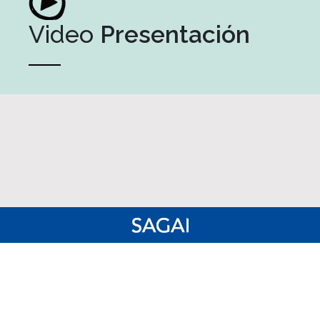
Video
Presentación
Administración y atención al socio
: Marcelo T. de Alvear
1490
Fundación
: 25 de Mayo 586
info@sagai.org
(5411) 5219-0632